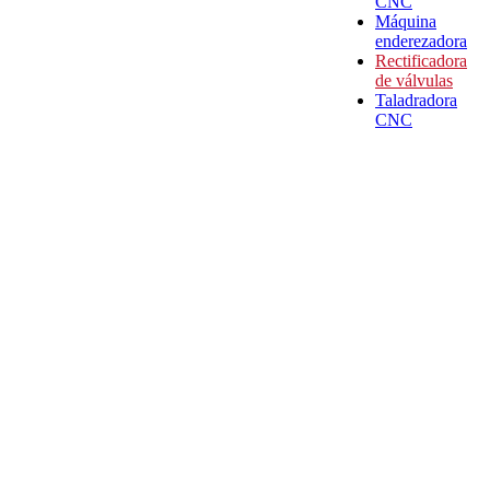
CNC
Máquina
enderezadora
Rectificadora
de válvulas
Taladradora
CNC