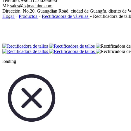
Teléfono: +86-512-66294696
MI:
sales@tzjmachine.com
Dirección: No.20, Guangdian Road, ciudad de Guangfu, distrito de
Hogar
»
Productos
»
Rectificadora de válvulas
»
Rectificadora de tall
loading