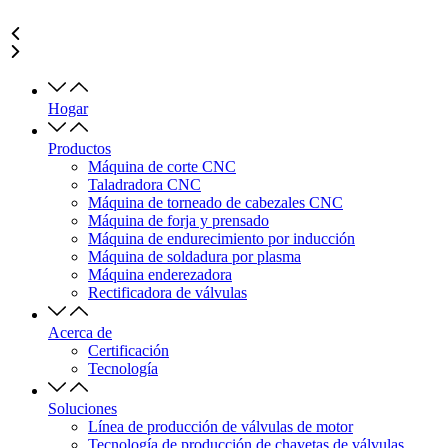
Hogar
Productos
Máquina de corte CNC
Taladradora CNC
Máquina de torneado de cabezales CNC
Máquina de forja y prensado
Máquina de endurecimiento por inducción
Máquina de soldadura por plasma
Máquina enderezadora
Rectificadora de válvulas
Acerca de
Certificación
Tecnología
Soluciones
Línea de producción de válvulas de motor
Tecnología de producción de chavetas de válvulas