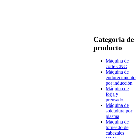
Categoria de
producto
Máquina de
corte CNC
Máquina de
endurecimiento
por inducción
Máquina de
forja y
prensado
Máquina de
soldadura por
plasma
Máquina de
torneado de
cabezales